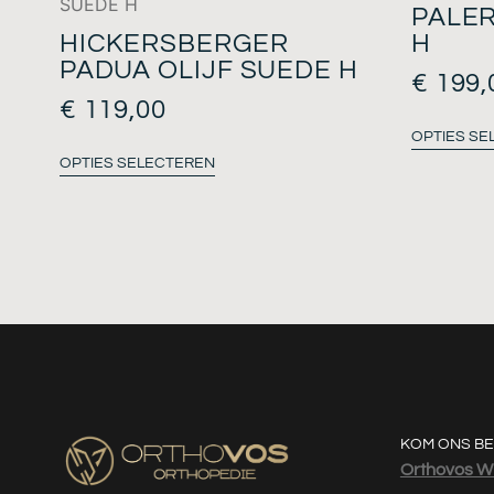
PALER
HICKERSBERGER
H
PADUA OLIJF SUEDE H
€
199,
€
119,00
OPTIES SE
OPTIES SELECTEREN
KOM ONS BE
Orthovos Wi