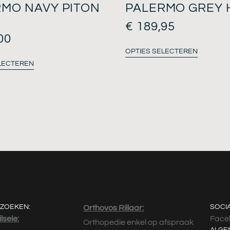
MO NAVY PITON
PALERMO GREY 
€
189,95
00
OPTIES SELECTEREN
LECTEREN
ZOEKEN:
SOCI
Orthovos Rillaar:
lsele:
Face
Orthopedie enkel op afspraak