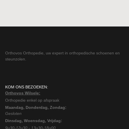
Orthovos Orthopedie, uw expert in orthopedische schoenen en
steunzolen.
KOM ONS BEZOEKEN:
Orthovos Wilsele:
Orthopedie enkel op afspraak
Maandag, Donderdag, Zondag:
Gesloten
Dinsdag, Woensdag, Vrijdag:
9u30-12u30 - 13u30-18u00